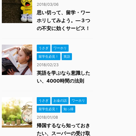
2018/03/06
思い切って、留学・ワー
ホリしてみよう。―３つ
の不安に効くサービス！
うさぎ
ワーホリ
留学生必見！
英語
2018/02/23
英語を学ぶなら意識した
い、4000時間の法則
うさぎ
お金の話
ワーホリ
留学生必見！
知っ得
2018/01/08
帰国するなら知っておき
たい、スーパーの受け取