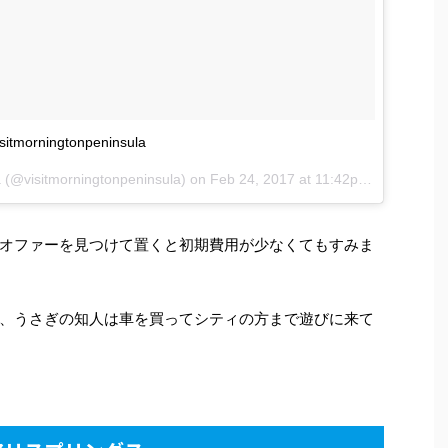
isitmorningtonpeninsula
a (@visitmorningtonpeninsula) on
Feb 24, 2017 at 11:42pm PST
オファーを見つけて置くと初期費用が少なくてもすみま
、うさぎの知人は車を買ってシティの方まで遊びに来て