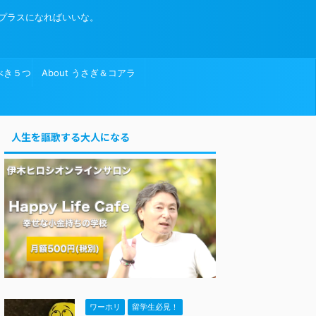
プラスになればいいな。
べき５つ
About うさぎ＆コアラ
人生を謳歌する大人になる
ワーホリ
留学生必見！