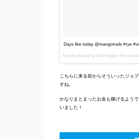
Days like today @mangotrails #rye #v
A post shared by Mornington Peninsul
こちらに来る前からそういったジョブ
すね。
かなりまとまったお金も稼げるようで
いました！