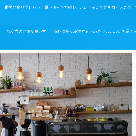
、世界に飛び出したい！思い切った挑戦をしたい！そんな前を向く人の少し
航空券のお得な買い方！
海外に長期滞在するための
メルボルンを選ぶ
必須アイテム!!
の理由