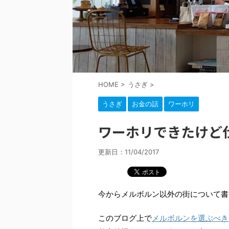
HOME
>
うさぎ
>
うさぎ
お金の話
ワーホリ
ワーホリできたけど
更新日：
11/04/2017
今からメルボルン以外の街について書
このブログ上で
メルボルンを選ぶべき