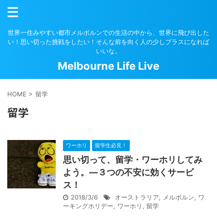
世界一住みやすい都市メルボルンでの生活の中から、世界に飛び出した
い！思い切った挑戦をしたい！そんな前を向く人の少しプラスになれば
いいな。
Melbourne Life Live
HOME
>
留学
留学
ワーホリ
留学生必見！
思い切って、留学・ワーホリしてみ
よう。―３つの不安に効くサービ
ス！
2018/3/6
オーストラリア
,
メルボルン
,
ワ
ーキングホリデー
,
ワーホリ
,
留学