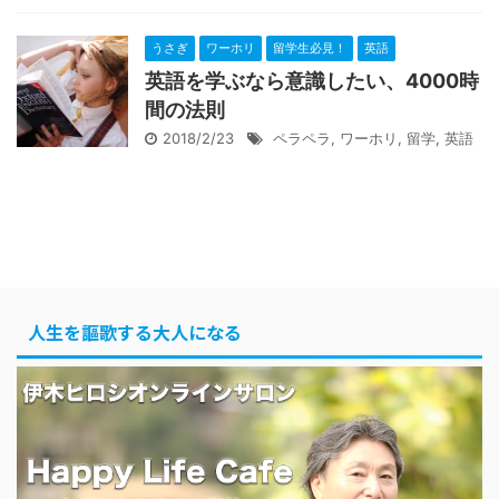
うさぎ
ワーホリ
留学生必見！
英語
英語を学ぶなら意識したい、4000時
間の法則
2018/2/23
ペラペラ
,
ワーホリ
,
留学
,
英語
人生を謳歌する大人になる